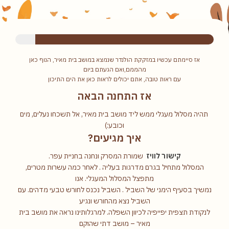
אז סיימתם עכשיו במזקקת הולנדר שנמצא במושב בית מאיר, הנוף כאן
מהממם,ואם הגעתם ביום
עם ראות טובה, אתם יכולים לראות כאן את הים התיכון
אז התחנה הבאה
תהיה מסלול מעגלי ממש ליד מושב בית מאיר, אל תשכחו נעלים, מים
וכובע:)
איך מגיעים?
קישור לוויז
שמורת המסרק ונחנה בחניית עפר.
המסלול מתחיל בגרם מדרגות בעליה . לאחר כמה עשרות מטרים,
מתפצל המסלול המעגלי. אנו
נמשיך בסעיף הימני של השביל . השביל נכנס לחורש טבעי מדהים. עם
השביל נצא מהחורש ונגיע
לנקודת תצפית יפייפיה לכיוון השפלה. למרגלותינו נראה את מושב בית
מאיר – מושב דתי שהוקם